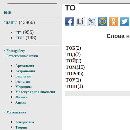
ТО
БНБ
(43966)
"ДАЛЬ"
(955)
"Т"
Слова н
(148)
"ТО"
ТОБ
(2)
-
Photogallery
ТОД
(2)
-
Естественные науки
ТОЙ
(2)
Археология
ТОМ
(10)
Астрономия
ТОР
(45)
Биология
ТОУ
(1)
Геология
ТОШ
(1)
Медицина
Молекулярная биология
Физика
Химия
-
Математика
Алгоритмы
Теория