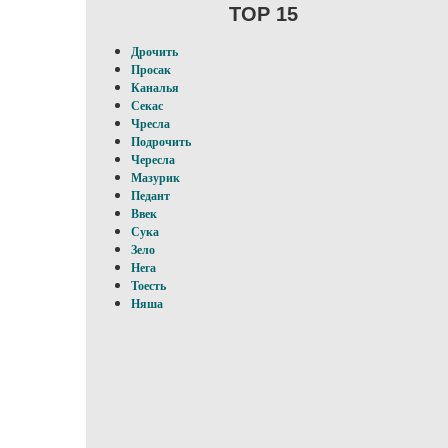
TOP 15
Дрочить
Просак
Каналья
Секас
Чресла
Подрочить
Чересла
Мазурик
Педант
Ввек
Сука
Зело
Нега
Тоесть
Няша