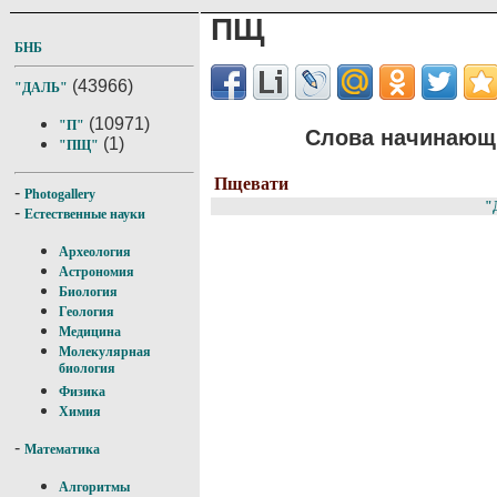
ПЩ
БНБ
(43966)
"ДАЛЬ"
(10971)
"П"
Слова начинающи
(1)
"ПЩ"
Пщевати
-
Photogallery
"
-
Естественные науки
Археология
Астрономия
Биология
Геология
Медицина
Молекулярная
биология
Физика
Химия
-
Математика
Алгоритмы