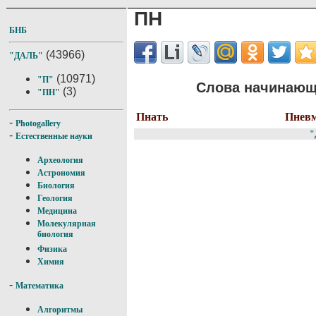
ПН
БНБ
(43966)
"ДАЛЬ"
(10971)
"П"
Слова начинающи
(3)
"ПН"
Пнать
Пнев
-
Photogallery
"
-
Естественные науки
Археология
Астрономия
Биология
Геология
Медицина
Молекулярная
биология
Физика
Химия
-
Математика
Алгоритмы