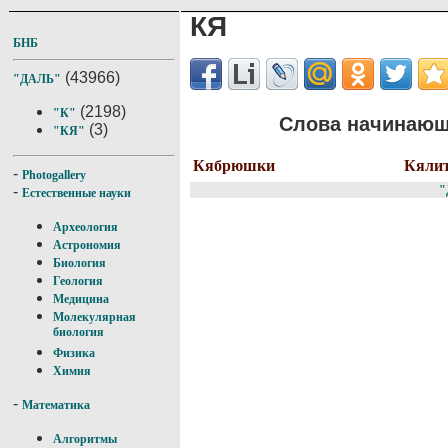
КЯ
БНБ
(43966)
"ДАЛЬ"
(2198)
"К"
Слова начинающи
(3)
"КЯ"
Кябрюшки
Кяли
-
Photogallery
"
-
Естественные науки
Археология
Астрономия
Биология
Геология
Медицина
Молекулярная
биология
Физика
Химия
-
Математика
Алгоритмы