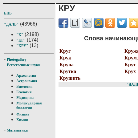
КРУ
БНБ
(43966)
"ДАЛЬ"
(2198)
"К"
Слова начинающи
(174)
"КР"
(13)
"КРУ"
Круг
Круж
Крук
Крум
-
Photogallery
Крупа
Крут
-
Естественные науки
Крутка
Крух
Археология
Крушить
Астрономия
"ДАЛ
Биология
Геология
Медицина
Молекулярная
биология
Физика
Химия
-
Математика