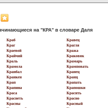
ачинающиеся на "КРА" в словаре Даля
Краб
Кравец
Краг
Крагля
Краевой
Кража
Крайчий
Краковяк
Краль
Крамарь
Крамола
Крамповать
Кранбал
Кранец
Кранкен
Кранц
Крап
Крапать
Крапина
Крапошки
Краса
Красить
Краснеть
Красно
Красны
Красный