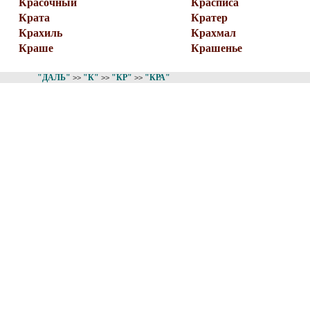
Красочный
Красписа
Крата
Кратер
Крахиль
Крахмал
Краше
Крашенье
"ДАЛЬ"
"К"
"КР"
"КРА"
>>
>>
>>