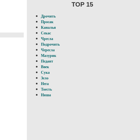
TOP 15
Дрочить
Просак
Каналья
Секас
Чресла
Подрочить
Чересла
Мазурик
Педант
Ввек
Сука
Зело
Нега
Тоесть
Няша