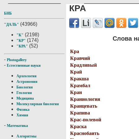
КРА
БНБ
(43966)
"ДАЛЬ"
(2198)
"К"
Слова н
(174)
"КР"
(52)
"КРА"
Кра
Кравчий
-
Photogallery
Крадливый
-
Естественные науки
Край
Археология
Кракша
Астрономия
Крамбал
Биология
Кран
Геология
Медицина
Краниология
Молекулярная биология
Кранцевать
Физика
Крапива
Химия
Крас-полевой
-
Математика
Краска
Краснобаить
Алгоритмы