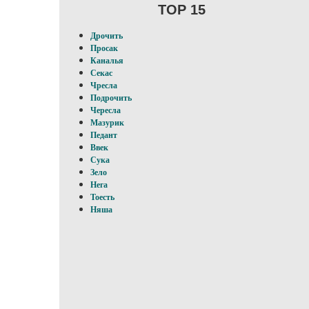
TOP 15
Дрочить
Просак
Каналья
Секас
Чресла
Подрочить
Чересла
Мазурик
Педант
Ввек
Сука
Зело
Нега
Тоесть
Няша