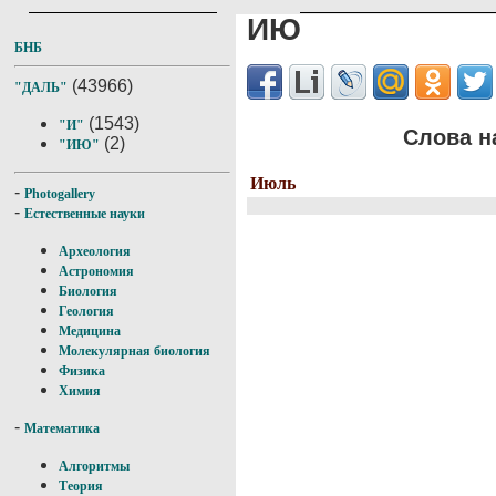
ИЮ
БНБ
(43966)
"ДАЛЬ"
(1543)
"И"
Слова н
(2)
"ИЮ"
Июль
-
Photogallery
-
Естественные науки
Археология
Астрономия
Биология
Геология
Медицина
Молекулярная биология
Физика
Химия
-
Математика
Алгоритмы
Теория