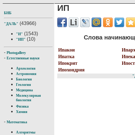
ИП
БНБ
(43966)
"ДАЛЬ"
(1543)
"И"
Слова начинающи
(10)
"ИП"
Ипакои
Ипар
-
Photogallery
Ипатка
Ипека
-
Естественные науки
Ипокрит
Ипост
Археология
Ипохондрия
Астрономия
"
Биология
Геология
Медицина
Молекулярная
биология
Физика
Химия
-
Математика
Алгоритмы