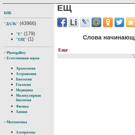
ЕЩ
БНБ
(43966)
"ДАЛЬ"
(179)
"Е"
Слова начинающи
(1)
"ЕЩ"
Еще
-
Photogallery
"
-
Естественные науки
Археология
Астрономия
Биология
Геология
Медицина
Молекулярная
биология
Физика
Химия
-
Математика
Алгоритмы