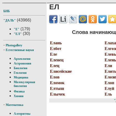
ЕЛ
БНБ
(43966)
"ДАЛЬ"
(179)
"Е"
Слова начинающи
(30)
"ЕЛ"
Елань
Елаха
-
Photogallery
Елбот
Елгоз
-
Естественные науки
Еле
Елев
Археология
Еленец
Елень
Астрономия
Елец
Ели
Биология
Елисейские
Елит
Геология
Елов
Елози
Медицина
Молекулярная
Еломок
Елоп
биология
Елтыш
Елуй
Физика
Елычек
Ель
Химия
"
-
Математика
Алгоритмы