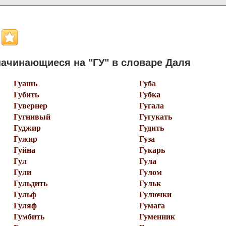
ачинающиеся на "ГУ" в словаре Даля
Гуашь
Губа
Губить
Губка
Гувернер
Гугала
Гугнивый
Гугукать
Гуджир
Гудить
Гужир
Гуза
Гуйна
Гукарь
Гул
Гула
Гули
Гулом
Гульдить
Гульк
Гульф
Гулючки
Гуляф
Гумага
Гумбить
Гуменник