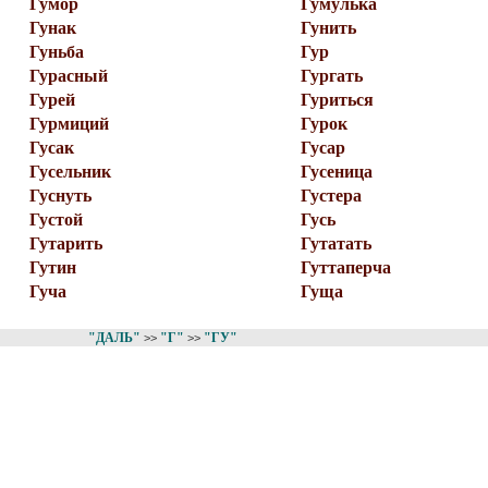
Гумор
Гумулька
Гунак
Гунить
Гуньба
Гур
Гурасный
Гургать
Гурей
Гуриться
Гурмиций
Гурок
Гусак
Гусар
Гусельник
Гусеница
Гуснуть
Густера
Густой
Гусь
Гутарить
Гутатать
Гутин
Гуттаперча
Гуча
Гуща
"ДАЛЬ"
"Г"
"ГУ"
>>
>>