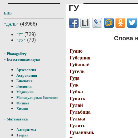
ГУ
БНБ
(43966)
"ДАЛЬ"
(729)
"Г"
Слова н
(79)
"ГУ"
Гуано
-
Photogallery
Губерния
-
Естественные науки
Губяный
Археология
Гугель
Астрономия
Гуда
Биология
Гуж
Геология
Гуйка
Медицина
Молекулярная биология
Гукать
Физика
Гулай
Химия
Гульбица
Гулька
-
Математика
Гулять
Алгоритмы
Гуманный.
Теория