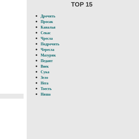
TOP 15
Дрочить
Просак
Каналья
Секас
Чресла
Подрочить
Чересла
Мазурик
Педант
Ввек
Сука
Зело
Нега
Тоесть
Няша