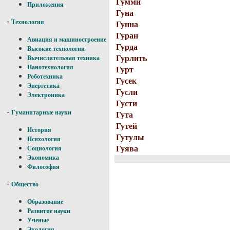
Гумми
Приложения
Гуна
-
Технология
Гунна
Гуран
Авиация и машиностроение
Гурда
Высокие технологии
Гурлить
Вычислительная техника
Нанотехнология
Гурт
Роботехника
Гусек
Энергетика
Гусли
Электроника
Густи
-
Гуманитарные науки
Гута
Гутей
История
Гутулы
Психология
Гуява
Социология
Экономика
Философия
-
Общество
Образование
Развитие науки
Ученые
Экология