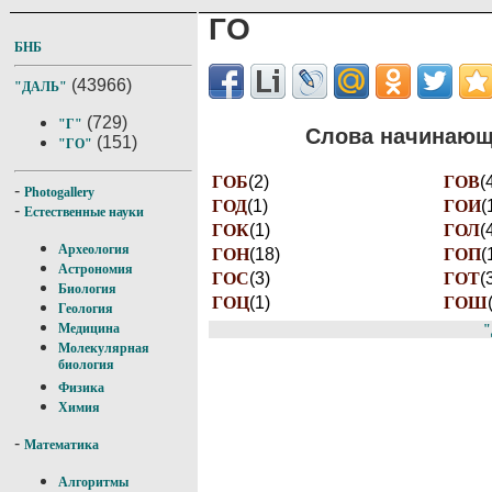
ГО
БНБ
(43966)
"ДАЛЬ"
(729)
"Г"
Слова начинающи
(151)
"ГО"
ГОБ
(2)
ГОВ
(
-
Photogallery
ГОД
(1)
ГОИ
(
-
Естественные науки
ГОК
(1)
ГОЛ
(
Археология
ГОН
(18)
ГОП
(
Астрономия
ГОС
(3)
ГОТ
(
Биология
ГОЦ
(1)
ГОШ
Геология
Медицина
"
Молекулярная
биология
Физика
Химия
-
Математика
Алгоритмы