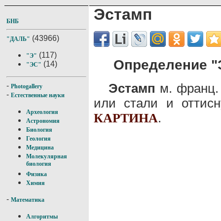
Эстамп
БНБ
(43966)
"ДАЛЬ"
(117)
"Э"
Определение "
(14)
"ЭС"
Эстамп
м. франц.
-
Photogallery
-
Естественные науки
или стали и оттисн
Археология
.
КАРТИНА
Астрономия
Биология
Геология
Медицина
Молекулярная
биология
Физика
Химия
-
Математика
Алгоритмы