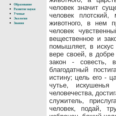
Образование
человек значит суще
Развитие науки
человек плотский,
Ученые
Экология
животного, в нем п
Знания
человек чувственн
вещественное и зако
помышляет, в искус 
вере своей, в добре 
закон - совесть, 
благодатный постиг
истину; цель его - ц
чутье, искушенья 
человечества, достиг
служитель, прислуг
человек, подай, тр