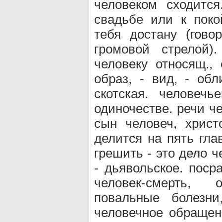
человеком сходится
свадьбе или к поко
тебя достану (гово
громовой стрелой).
человеку относящ.,
образ, - вид, - обл
скотская. человеч
одиночестве. речи ч
сын человеч, христ
делится на пять гла
грешить - это дело ч
- дьявольское. поср
человек-смерть, 
повальные болезни
человечное обращень