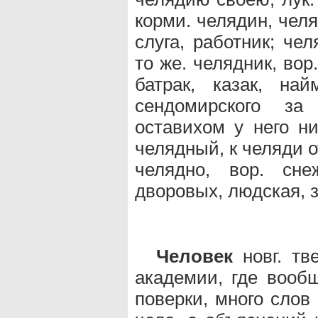
корми. челядин, чел
слуга, работник; че
то же. челядник, вор
батрак, казак, на
сендомирского за
оставихом у него ни
челядный, к челяди 
челядно, вор. сн
дворовых, людская, з
Человек
новг. тв
академии, где вообщ
поверки, много слов 