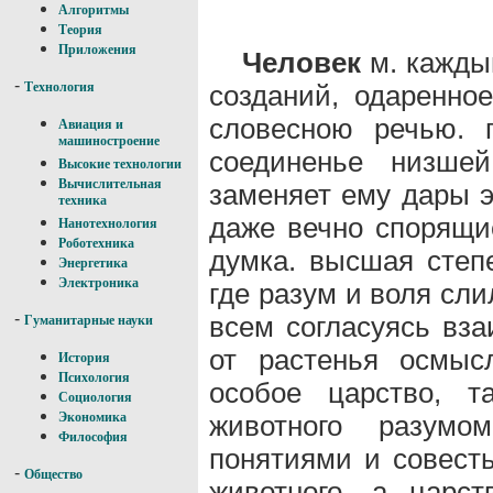
Алгоритмы
Теория
Приложения
Человек
м. кажды
-
созданий, одаренно
Технология
словесною речью. п
Авиация и
машиностроение
соединенье низшей
Высокие технологии
Вычислительная
заменяет ему дары э
техника
даже вечно спорящи
Нанотехнология
Роботехника
думка. высшая степ
Энергетика
Электроника
где разум и воля сли
-
всем согласуясь вза
Гуманитарные науки
от растенья осмыс
История
Психология
особое царство, т
Социология
животного разумо
Экономика
Философия
понятиями и совесть
-
Общество
животного, а царст