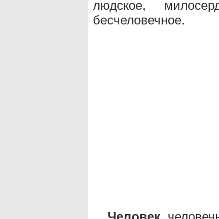
людское, милосерд
бесчеловечное.
Человек
человечн