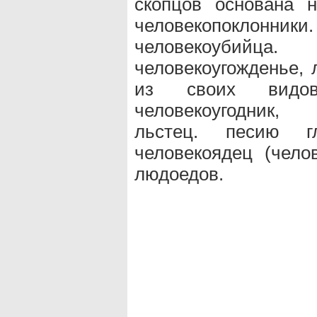
скопцов основана н
человекопоклонни
человекоубий
человекоугожденье, 
из своих видов.
человекоугодник, 
льстец. песию г
человекоядец (челов
людоедов.