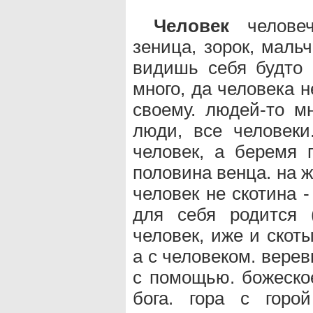
Человек
человече
зеница, зорок, маль
видишь себя будто 
много, да человека не
своему. людей-то мн
люди, все человеки
человек, а беремя п
половина венца. на ж
человек не скотина -
для себя родится 
человек, иже и скоты
а с человеком. верев
с помощью. божеское
бога. гора с горо