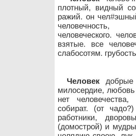
плотный, видный со
ражий. он чел#эшный
человечность, 
человеческого. чело
взятые. все челове
слабосотям. грубость
Человек
добрые 
милосердие, любовь 
нет человечества,
собират. (от чадо?)
работники, дворов
(домострой) и мудры
челядию своею, лук.