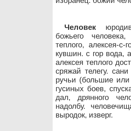
избранец. божий чело
Человек
юродивы
божьего человека,
теплого, алексея-с-
кувшин. с гор вода, 
алексея теплого дост
сряжай телегу. сани
ручьи (большие или 
гусиных боев, спуск
дал, дрянного чел
надолбу. человечищ
выродок, изверг.