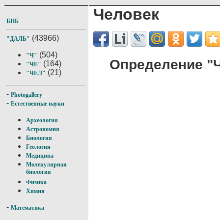
Человек
БНБ
(43966)
"ДАЛЬ"
(504)
"Ч"
Определение "Ч
(164)
"ЧЕ"
(21)
"ЧЕЛ"
-
Photogallery
-
Естественные науки
Археология
Астрономия
Биология
Геология
Медицина
Молекулярная
биология
Физика
Химия
-
Математика