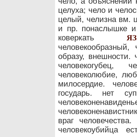
чело, а объяснений 
целуха; чело и челос
целый, челизна вм. 
и пр. понаслышке и
коверкать
Я
человекообразный, 
образу, внешности. 
человекогубец, че
человеколюбие, люб
милосердие. челов
государь. нет суп
человеконенавиденье
человеконенавистник
враг человечества.
человекоубийца ес