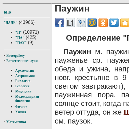
Паужин
БНБ
(43966)
"ДАЛЬ"
(10971)
"П"
Определение "
(425)
"ПА"
(9)
"ПАУ"
Паужин
м. паужин
-
Photogallery
пауженье ср. пауже
-
Естественные науки
обеда и ужина, напр
Археология
новг. крестьяне в 9
Астрономия
Биология
светом завтракают), 
Геология
Медицина
паужинная пора. па
Молекулярная
биология
солнце стоит, когда 
Физика
ветер оттуда, он же
Химия
см. паузок.
-
Математика