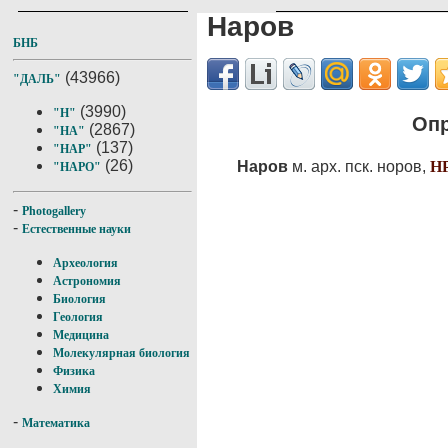
Наров
БНБ
(43966)
"ДАЛЬ"
(3990)
"Н"
Опр
(2867)
"НА"
(137)
"НАР"
(26)
Наров
м. арх. пск. норов,
Н
"НАРО"
-
Photogallery
-
Естественные науки
Археология
Астрономия
Биология
Геология
Медицина
Молекулярная биология
Физика
Химия
-
Математика