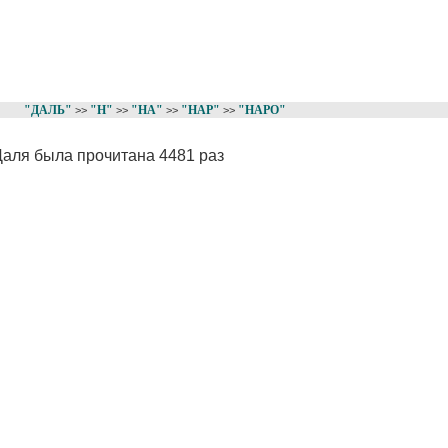
"ДАЛЬ"
"Н"
"НА"
"НАР"
"НАРО"
>>
>>
>>
>>
Даля была прочитана 4481 раз