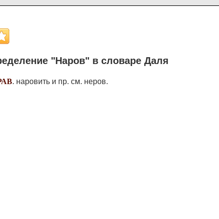
еделение "Наров" в словаре Даля
РАВ
. наровить и пр. см. неров.