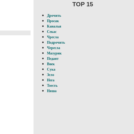
TOP 15
Дрочить
Просак
Каналья
Секас
Чресла
Подрочить
Чересла
Мазурик
Педант
Ввек
Сука
Зело
Нега
Тоесть
Няша