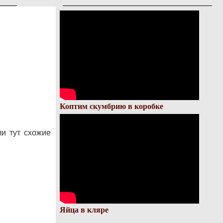
Коптим скумбрию в коробке
ли тут схожие
Яйца в кляре