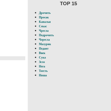
TOP 15
Дрочить
Просак
Каналья
Секас
Чресла
Подрочить
Чересла
Мазурик
Педант
Ввек
Сука
Зело
Нега
Тоесть
Няша