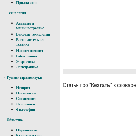
Приложения
-
Технология
Авиация и
машиностроение
Высокие технологии
Вычислительная
техника
Нанотехнология
Роботехника
Энергетика
Электроника
-
Гуманитарные науки
Статья про "
Кехтать
" в словар
История
Психология
Социология
Экономика
Философия
-
Общество
Образование
Развитие науки