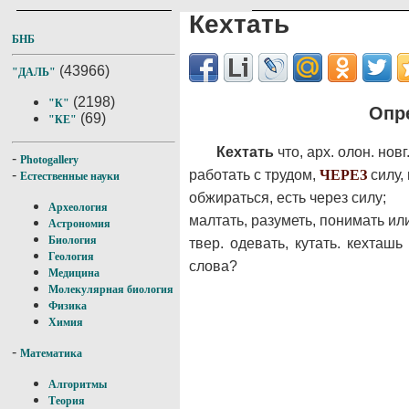
Кехтать
БНБ
(43966)
"ДАЛЬ"
(2198)
"К"
Опр
(69)
"КЕ"
Кехтать
что, арх. олон. новг
-
Photogallery
работать с трудом,
ЧЕРЕЗ
силу,
-
Естественные науки
обжираться, есть через силу;
Археология
малтать, разуметь, понимать ил
Астрономия
Биология
твер. одевать, кутать. кехташ
Геология
слова?
Медицина
Молекулярная биология
Физика
Химия
-
Математика
Алгоритмы
Теория