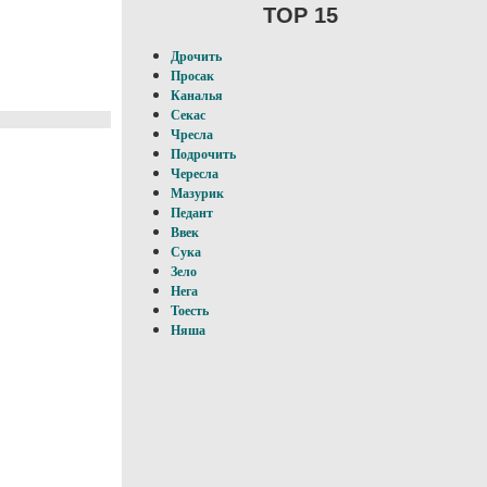
TOP 15
Дрочить
Просак
Каналья
Секас
Чресла
Подрочить
Чересла
Мазурик
Педант
Ввек
Сука
Зело
Нега
Тоесть
Няша