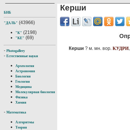
Керши
БНБ
(43966)
"ДАЛЬ"
(2198)
"К"
Опр
(69)
"КЕ"
Керши
? м. мн. вор.
КУДРИ
-
Photogallery
-
Естественные науки
Археология
Астрономия
Биология
Геология
Медицина
Молекулярная биология
Физика
Химия
-
Математика
Алгоритмы
Теория