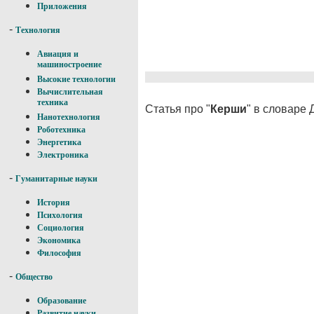
Приложения
-
Технология
Авиация и
машиностроение
Высокие технологии
Вычислительная
техника
Статья про "
Керши
" в словаре
Нанотехнология
Роботехника
Энергетика
Электроника
-
Гуманитарные науки
История
Психология
Социология
Экономика
Философия
-
Общество
Образование
Развитие науки