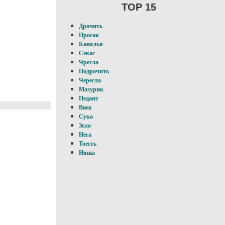
TOP 15
Дрочить
Просак
Каналья
Секас
Чресла
Подрочить
Чересла
Мазурик
Педант
Ввек
Сука
Зело
Нега
Тоесть
Няша