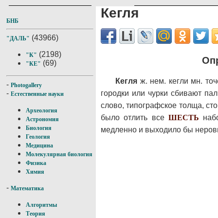
Кегля
БНБ
(43966)
"ДАЛЬ"
(2198)
"К"
Опр
(69)
"КЕ"
Кегля
ж. нем. кегли мн. то
-
Photogallery
городки или чурки сбивают палк
-
Естественные науки
слово, типографское толща, сто
Археология
было отлить все
ШЕСТЬ
набо
Астрономия
Биология
медленно и выходило бы неров
Геология
Медицина
Молекулярная биология
Физика
Химия
-
Математика
Алгоритмы
Теория