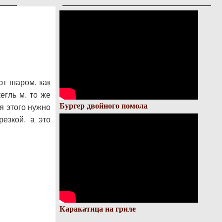
ют шаром, как
егль м. то же
Бургер двойного помола
я этого нужно
езкой, а это
Каракатица на гриле