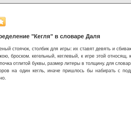
еделение "Кегля" в словаре Даля
ченый стоячок, столбик для игры: их ставят девять и сбива
ою, броском. кегельный, кеглевый, к игре этой относящ. к
почка отлитой буквы, размер литеры в толщину. для словар
ров на один кегль, иначе пришлось бы набирать с подр
но.