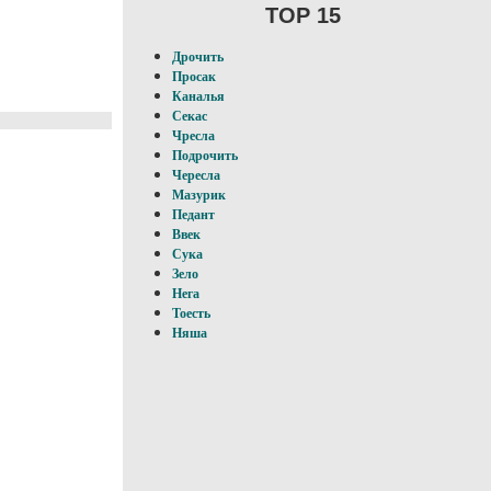
TOP 15
Дрочить
Просак
Каналья
Секас
Чресла
Подрочить
Чересла
Мазурик
Педант
Ввек
Сука
Зело
Нега
Тоесть
Няша