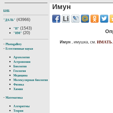
Имун
БНБ
(43966)
"ДАЛЬ"
(1543)
"И"
Оп
(20)
"ИМ"
Имун
, имушка, см.
ИМАТЬ
.
-
Photogallery
-
Естественные науки
Археология
Астрономия
Биология
Геология
Медицина
Молекулярная биология
Физика
Химия
-
Математика
Алгоритмы
Теория