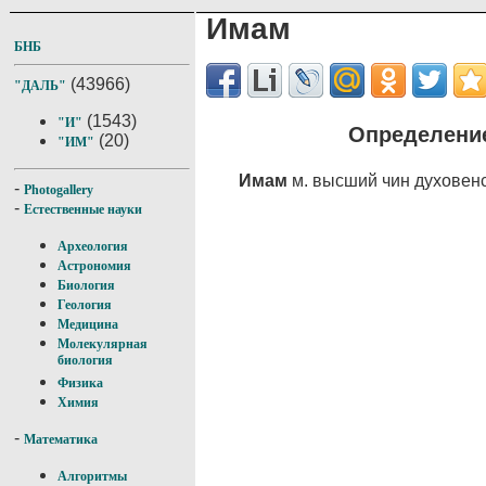
Имам
БНБ
(43966)
"ДАЛЬ"
(1543)
"И"
Определение
(20)
"ИМ"
Имам
м. высший чин духовен
-
Photogallery
-
Естественные науки
Археология
Астрономия
Биология
Геология
Медицина
Молекулярная
биология
Физика
Химия
-
Математика
Алгоритмы